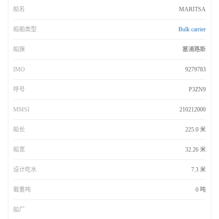
船名
MARITSA
船舶类型
Bulk carrier
船旗
塞浦路斯
IMO
9279783
呼号
P3ZN9
MMSI
210212000
船长
225.0 米
船宽
32.26 米
设计吃水
7.3 米
载重吨
0 吨
船厂