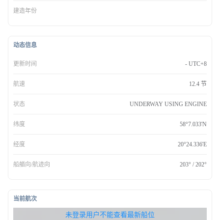
建造年份
动态信息
更新时间
- UTC+8
航速
12.4 节
状态
UNDERWAY USING ENGINE
纬度
58°7.033'N
经度
20°24.336'E
船艏向/航迹向
203° / 202°
当前航次
无权查看最新船位，请联系开通
未登录用户不能查看最新船位