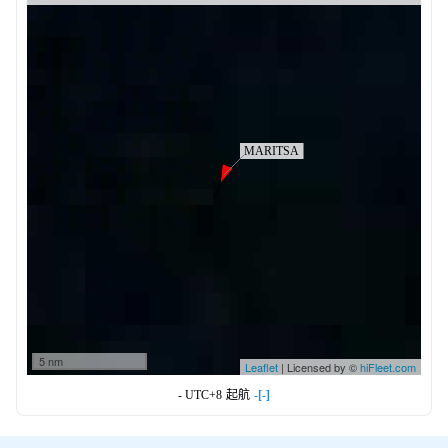
5 nm
Leaflet
| Licensed by ©
hiFleet.com
- UTC+8
起航
-[-]