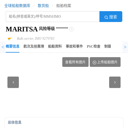
全球船舶数据库
/
散货船
/
船舶档案
搜索
MARITSA
风险等级
******
Bulk carrier, IMO 9279783
<
>
概要信息
航次及挂靠港
船舶资料
事故和事件
PSC检查
制裁记录
异
查看所有图片
上传船舶图片
总体信息