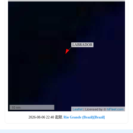
10 nm
Leaflet
| Licensed by ©
hiFleet.com
2026-08-06 22:40
起航
Rio Grande (Brazil)[Brazil]