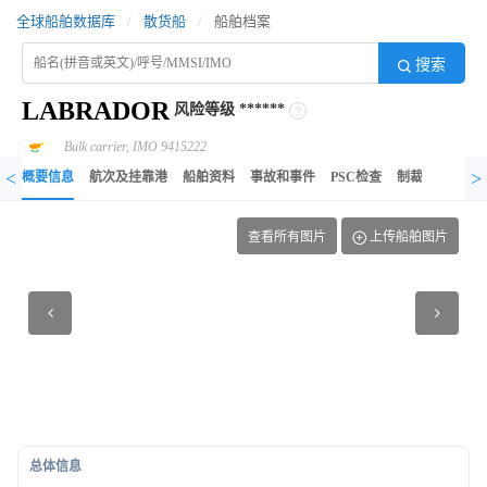
全球船舶数据库
/
散货船
/
船舶档案
搜索
LABRADOR
风险等级
******
Bulk carrier, IMO 9415222
<
>
概要信息
航次及挂靠港
船舶资料
事故和事件
PSC检查
制裁记录
异
查看所有图片
上传船舶图片
总体信息