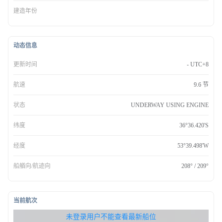
建造年份
动态信息
更新时间
- UTC+8
航速
9.6 节
状态
UNDERWAY USING ENGINE
纬度
36°36.420'S
经度
53°39.498'W
船艏向/航迹向
208° / 209°
当前航次
无权查看最新船位，请联系开通
未登录用户不能查看最新船位