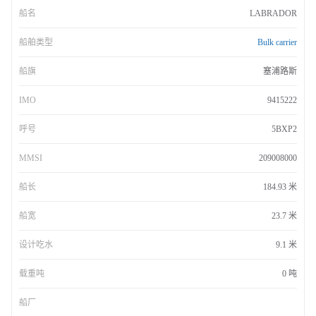
船名
LABRADOR
船舶类型
Bulk carrier
船旗
塞浦路斯
IMO
9415222
呼号
5BXP2
MMSI
209008000
船长
184.93 米
船宽
23.7 米
设计吃水
9.1 米
载重吨
0 吨
船厂