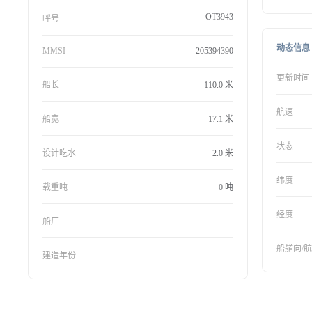
OT3943
呼号
动态信息
MMSI
205394390
更新时间
船长
110.0 米
航速
船宽
17.1 米
状态
设计吃水
2.0 米
纬度
载重吨
0 吨
经度
船厂
船艏向/
建造年份