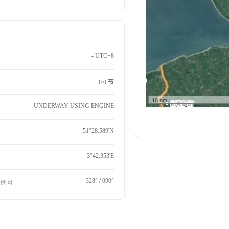
- UTC+8
0.0 节
10 nm
UNDERWAY USING ENGINE
51°28.589'N
3°42.353'E
328° / 090°
航迹向