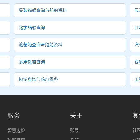
集装箱船查询与船舶资料
原
化学品船查询
L
滚装船查询与船舶资料
汽
多用途船查询
客
拖轮查询与船舶资料
工
服务
关于
其
智慧边检
账号
社
桥梁防撞
基站
在