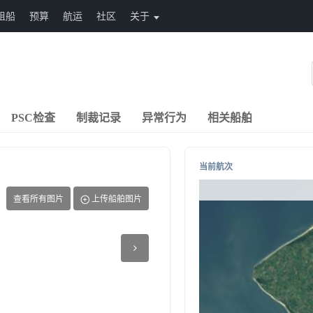
租船
预算
航运
社区
关于
PSC检查
制裁记录
异常行为
相关船舶
当前航次
查看所有图片
上传船舶图片