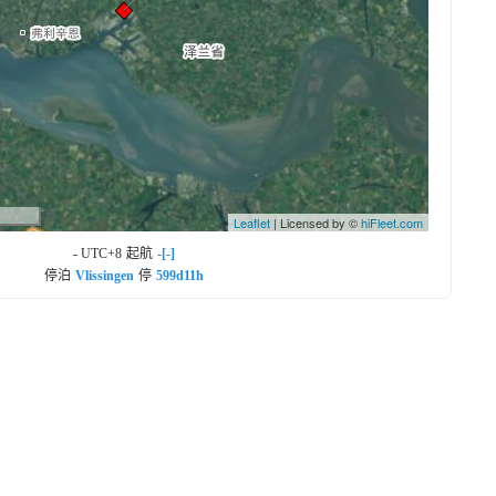
Leaflet
| Licensed by ©
hiFleet.com
- UTC+8
起航
-[-]
停泊
Vlissingen
停
599d11h