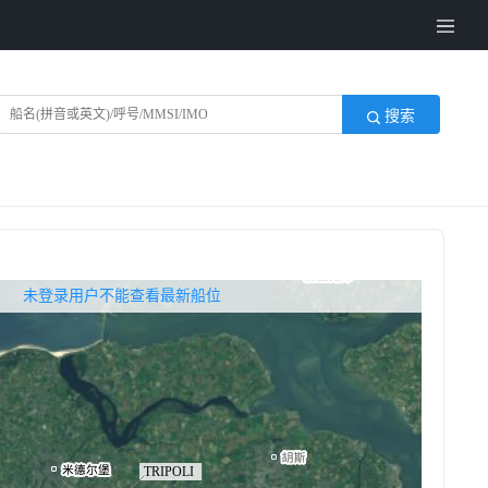
搜索
无权查看最新船位，请联系开通
未登录用户不能查看最新船位