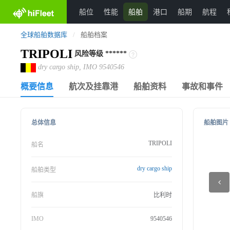
船位
性能
船舶
港口
船期
航程
全球船舶数据库
/
船舶档案
TRIPOLI
风险等级
******
dry cargo ship, IMO 9540546
概要信息
航次及挂靠港
船舶资料
事故和事件
总体信息
船舶图片
TRIPOLI
船名
dry cargo ship
船舶类型
船旗
比利时
IMO
9540546