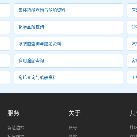
集装箱船查询与船舶资料
原
化学品船查询
L
滚装船查询与船舶资料
汽
多用途船查询
客
拖轮查询与船舶资料
工
服务
关于
其
智慧边检
账号
社
桥梁防撞
基站
在