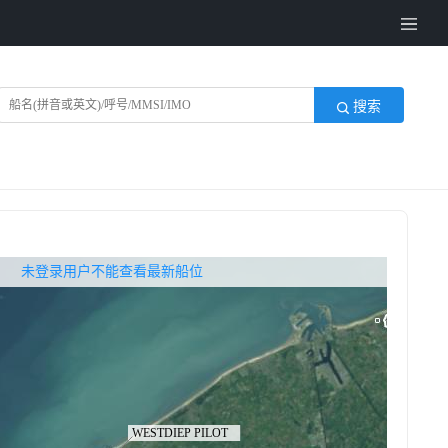
搜索
无权查看最新船位，请联系开通
未登录用户不能查看最新船位