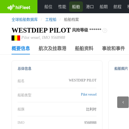
船位
性能
船舶
港口
船期
航程
全球船舶数据库
/
工程船
/
船舶档案
WESTDIEP PILOT
风险等级
******
Pilot vessel, IMO 9568988
概要信息
航次及挂靠港
船舶资料
事故和事件
总体信息
船舶图片
WESTDIEP PILOT
船名
Pilot vessel
船舶类型
船旗
比利时
IMO
9568988