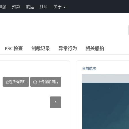
租船
预算
航运
社区
关于
PSC检查
制裁记录
异常行为
相关船舶
当前航次
查看所有图片
上传船舶图片