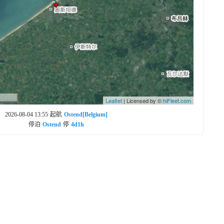
Leaflet
| Licensed by ©
hiFleet.com
2026-08-04 13:55
起航
Ostend[Belgium]
停泊
Ostend
停
4d1h