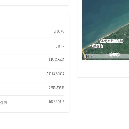
- UTC+8
0.0 节
10 nm
MOORED
51°13.869'N
2°55.535'E
162° / 061°
航迹向