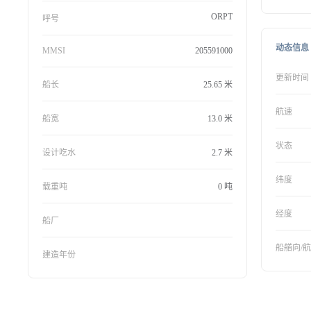
ORPT
呼号
动态信息
MMSI
205591000
更新时间
船长
25.65 米
航速
船宽
13.0 米
状态
设计吃水
2.7 米
纬度
载重吨
0 吨
经度
船厂
船艏向/
建造年份