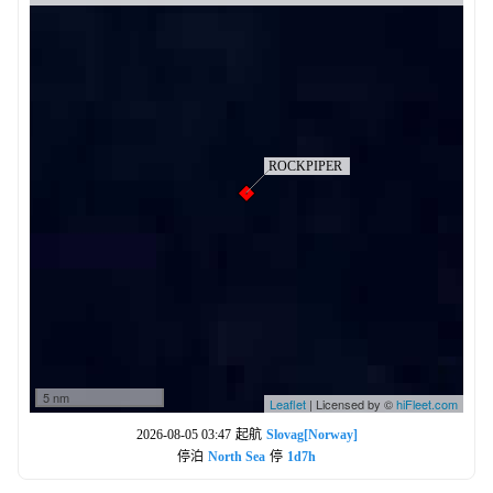
5 nm
Leaflet
| Licensed by ©
hiFleet.com
2026-08-05 03:47
起航
Slovag[Norway]
停泊
North Sea
停
1d7h