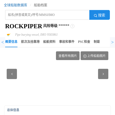
全球船舶数据库
/
船舶档案
搜索
ROCKPIPER
风险等级
******
Pipe burying vessel, IMO 9583861
<
>
概要信息
航次及挂靠港
船舶资料
事故和事件
PSC检查
制裁记录
异
查看所有图片
上传船舶图片
总体信息