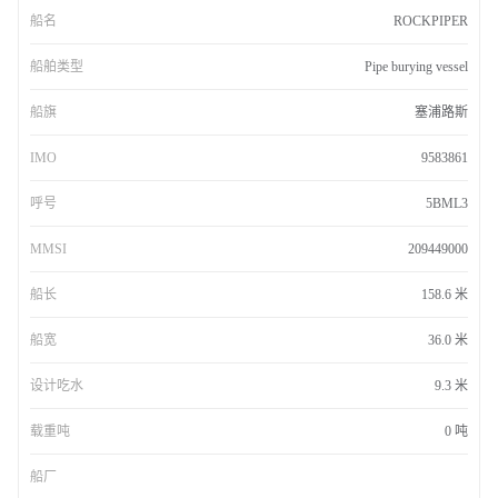
船名
ROCKPIPER
船舶类型
Pipe burying vessel
船旗
塞浦路斯
IMO
9583861
呼号
5BML3
MMSI
209449000
船长
158.6 米
船宽
36.0 米
设计吃水
9.3 米
载重吨
0 吨
船厂