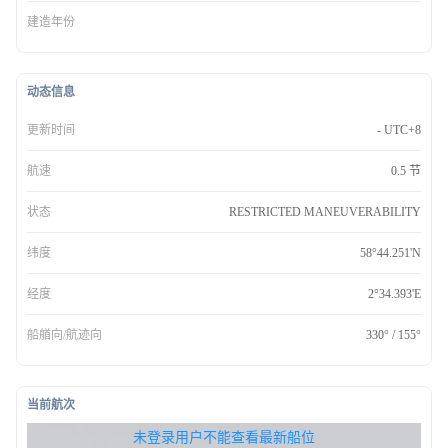
建造年份
动态信息
更新时间
- UTC+8
航速
0.5 节
状态
RESTRICTED MANEUVERABILITY
纬度
58°44.251'N
经度
2°34.393'E
船艏向/航迹向
330° / 155°
当前航次
无权查看最新船位，请联系开通
未登录用户不能查看最新船位