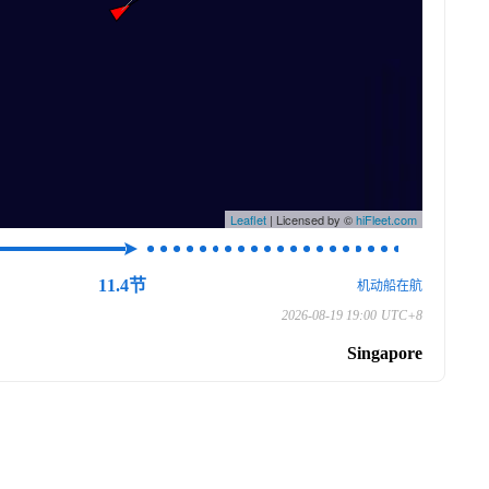
Leaflet
| Licensed by ©
hiFleet.com
11.4节
机动船在航
2026-08-19 19:00
UTC+8
Singapore