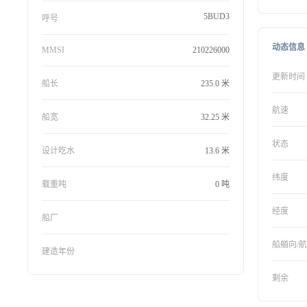
5BUD3
呼号
动态信息
MMSI
210226000
更新时间
船长
235.0 米
航速
船宽
32.25 米
状态
设计吃水
13.6 米
纬度
载重吨
0 吨
经度
船厂
船艏向/
建造年份
剩余