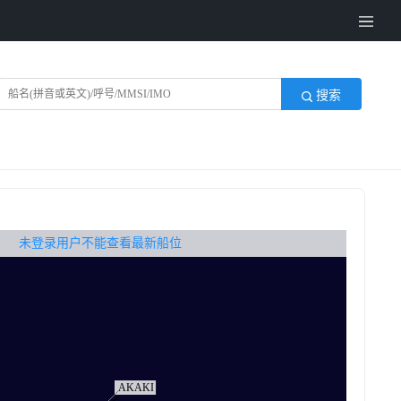
搜索
无权查看最新船位，请联系开通
未登录用户不能查看最新船位