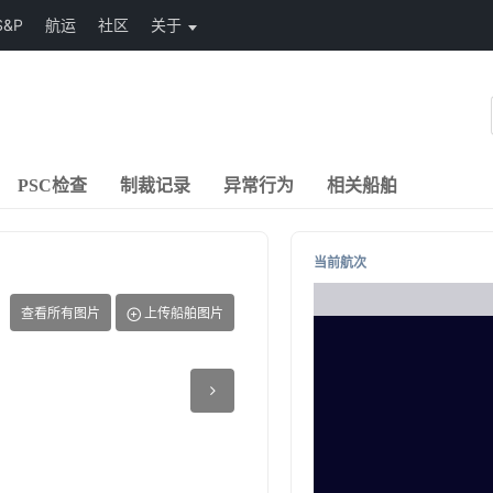
S&P
航运
社区
关于
PSC检查
制裁记录
异常行为
相关船舶
当前航次
查看所有图片
上传船舶图片