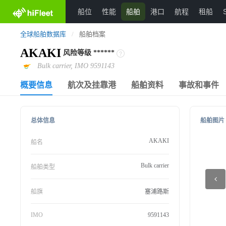
船位
性能
船舶
港口
航程
租船
全球船舶数据库
/
船舶档案
AKAKI
风险等级
******
Bulk carrier, IMO 9591143
概要信息
航次及挂靠港
船舶资料
事故和事件
总体信息
船舶图片
AKAKI
船名
Bulk carrier
船舶类型
船旗
塞浦路斯
IMO
9591143