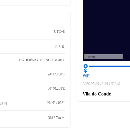
- UTC+8
11.3 节
10 nm
UNDERWAY USING ENGINE
24°47.460'S
启航
2026-07-09 13:39
UTC+8
50°40.268'E
Vila do Conde
NaN° / 058°
航迹向
3812.7海里