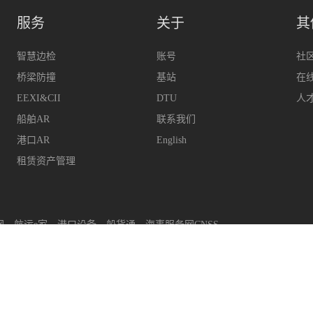
服务
关于
其
智慧边检
账号
社
桥梁防撞
基站
在
EEXI&CII
DTU
人
船舶AR
联系我们
港口AR
English
租赁资产管理
网
航运e家
港口设备
船货通
海事服务网CNSS
upport@hifleet.com
客户助手
hifleetkhzs
QQ
29314
上海迈利船舶科技有限公司