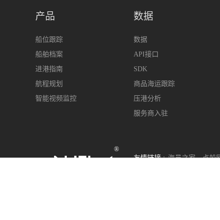
产品
数据
船位跟踪
数据
船舶档案
API接口
进港指南
SDK
航程规划
商品海运跟踪
智能视频监控
压港分析
服务商入驻
®
友情链接 :
海员之家
点船
400-963-6899
s