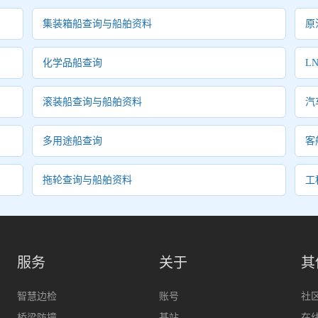
集装箱船查询与船舶资料
原
化学品船查询
L
滚装船查询与船舶资料
汽
多用途船查询
客
拖轮查询与船舶资料
工
服务
关于
其
智慧边检
账号
社
桥梁防撞
基站
在