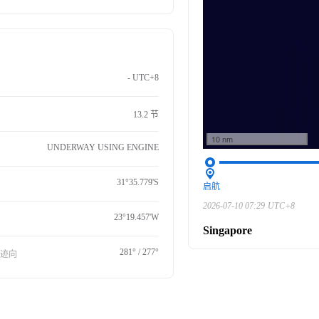
- UTC+8
13.2 节
10 nm
UNDERWAY USING ENGINE
31°35.779'S
启航
2026-07-10 07:29
UTC+8
23°19.457'W
Singapore
281° / 277°
航迹向