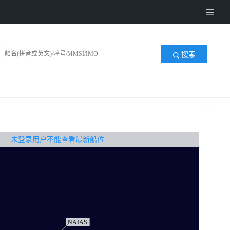
搜索
无权查看最新船位，请联系开通
未登录用户不能查看最新船位