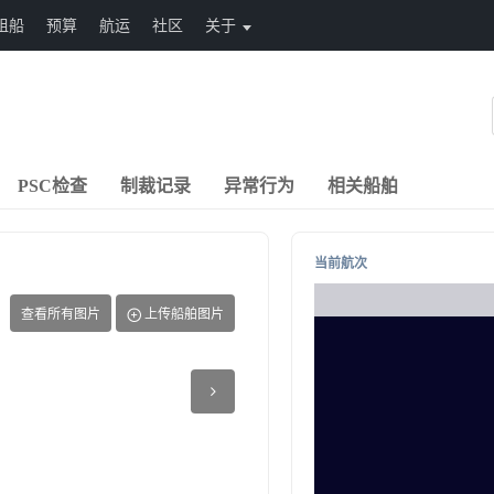
租船
预算
航运
社区
关于
PSC检查
制裁记录
异常行为
相关船舶
当前航次
查看所有图片
上传船舶图片