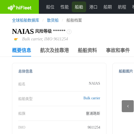
船位
性能
船舶
港口
船期
航程
全球船舶数据库
/
散货船
/
船舶档案
NAIAS
风险等级
******
Bulk carrier, IMO 9611254
概要信息
航次及挂靠港
船舶资料
事故和事件
总体信息
船舶图片
NAIAS
船名
Bulk carrier
船舶类型
船旗
塞浦路斯
IMO
9611254