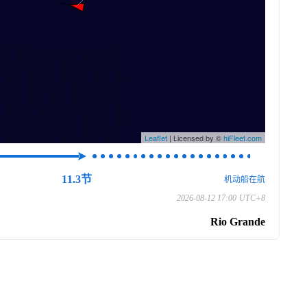
Leaflet
| Licensed by ©
hiFleet.com
11.3节
机动船在航
2026-08-12 17:00
UTC+8
Rio Grande