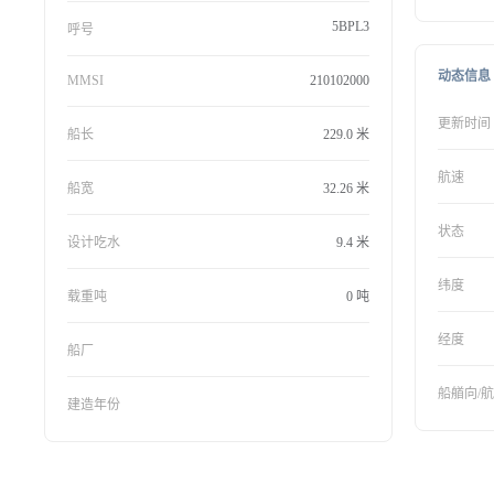
5BPL3
呼号
动态信息
MMSI
210102000
更新时间
船长
229.0 米
航速
船宽
32.26 米
状态
设计吃水
9.4 米
纬度
载重吨
0 吨
经度
船厂
船艏向/
建造年份