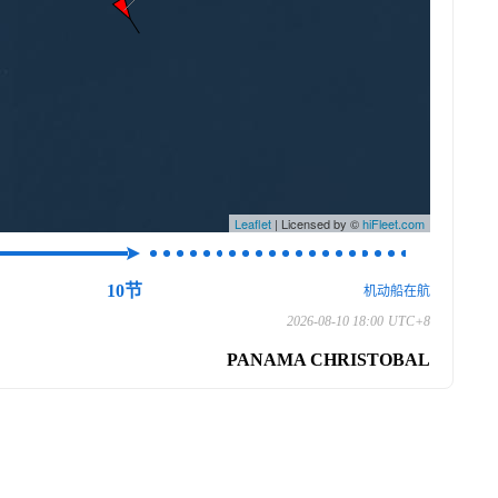
Leaflet
| Licensed by ©
hiFleet.com
10节
机动船在航
2026-08-10 18:00
UTC+8
PANAMA CHRISTOBAL