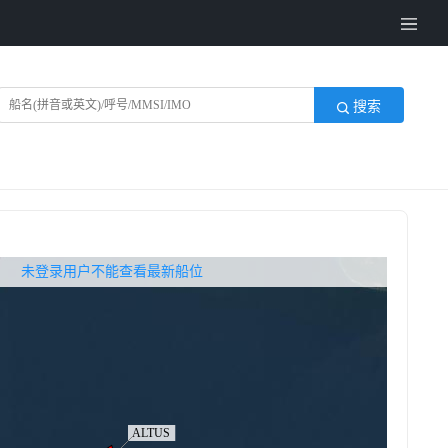
搜索
无权查看最新船位，请联系开通
未登录用户不能查看最新船位