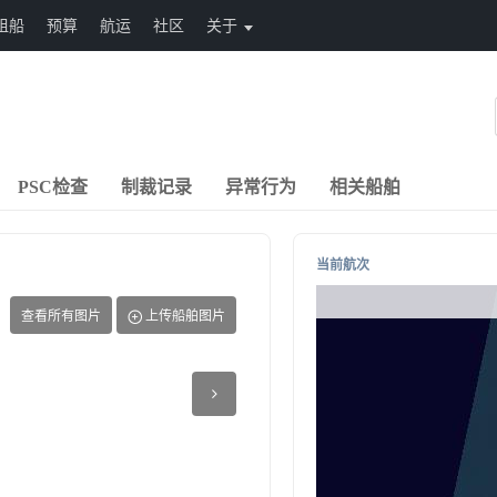
租船
预算
航运
社区
关于
PSC检查
制裁记录
异常行为
相关船舶
当前航次
查看所有图片
上传船舶图片