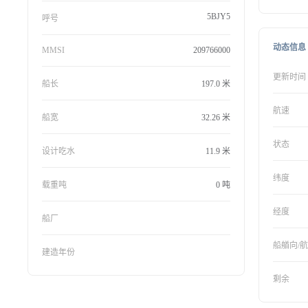
5BJY5
呼号
动态信息
MMSI
209766000
更新时间
船长
197.0 米
航速
船宽
32.26 米
状态
设计吃水
11.9 米
纬度
载重吨
0 吨
经度
船厂
船艏向/
建造年份
剩余