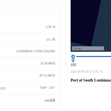
- UTC+8
10.1 节
10 nm
UNDERWAY USING ENGINE
21°36.689'N
启航
2026-08-05 18:47
UTC+8
85°15.880'W
Port of South Louisiana
NaN° / 147°
航迹向
846海里