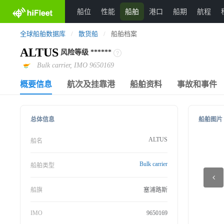
船位
性能
船舶
港口
船期
航程
全球船舶数据库
/
散货船
/
船舶档案
ALTUS
风险等级
******
Bulk carrier, IMO 9650169
概要信息
航次及挂靠港
船舶资料
事故和事件
总体信息
船舶图片
ALTUS
船名
Bulk carrier
船舶类型
船旗
塞浦路斯
IMO
9650169