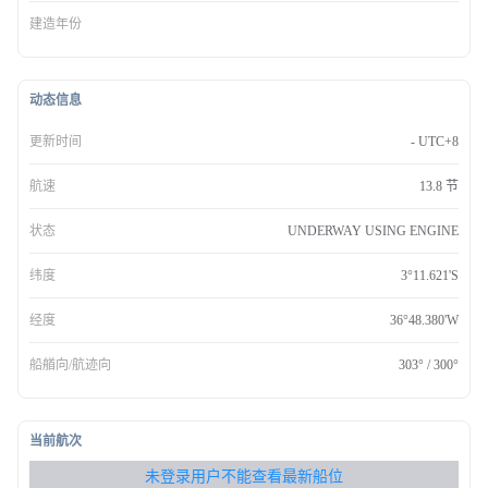
建造年份
动态信息
更新时间
- UTC+8
航速
13.8 节
状态
UNDERWAY USING ENGINE
纬度
3°11.621'S
经度
36°48.380'W
船艏向/航迹向
303° / 300°
当前航次
无权查看最新船位，请联系开通
未登录用户不能查看最新船位