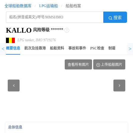
全球船舶数据库
/
LPG运输船
/
船舶档案
搜索
KALLO
风险等级
******
LPG tanker, IMO 9719276
<
>
概要信息
航次及挂靠港
船舶资料
事故和事件
PSC检查
制裁记录
异
查看所有图片
上传船舶图片
总体信息