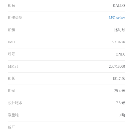
船名
KALLO
船舶类型
LPG tanker
船旗
比利时
IMO
9719276
呼号
ONIX
MMSI
205713000
船长
181.7 米
船宽
29.4 米
设计吃水
7.5 米
载重吨
0 吨
船厂