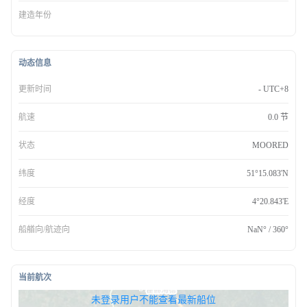
建造年份
动态信息
更新时间
- UTC+8
航速
0.0 节
状态
MOORED
纬度
51°15.083'N
经度
4°20.843'E
船艏向/航迹向
NaN° / 360°
当前航次
无权查看最新船位，请联系开通
未登录用户不能查看最新船位