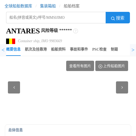
全球船舶数据库
/
集装箱船
/
船舶档案
搜索
ANTARES
风险等级
******
Container ship, IMO 9983669
<
>
概要信息
航次及挂靠港
船舶资料
事故和事件
PSC检查
制裁记录
异
查看所有图片
上传船舶图片
总体信息