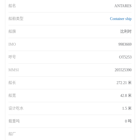
船名
ANTARES
船舶类型
Container ship
船旗
比利时
IMO
9983669
呼号
OT5253
MMSI
205525390
船长
272.21 米
船宽
42.8 米
设计吃水
1.5 米
载重吨
0 吨
船厂