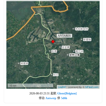
10 nm
Leaflet
| Licensed by ©
hiFleet.com
2026-08-03 23:31
起航
Ghent[Belgium]
停泊
Antwerp
停
5d6h