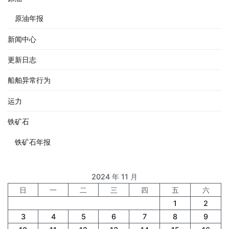
原油年报
新闻中心
更新日志
船舶异常行为
运力
铁矿石
铁矿石年报
2024 年 11 月
日
一
二
三
四
五
六
1
2
3
4
5
6
7
8
9