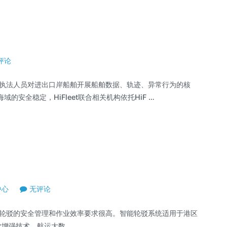
评论
法人员对进出口岸船舶开展船舶数据、轨迹、异常行为的核
安全稳定，HiFleet联合相关机构依托HiF …
中心
无评论
驳的安全管理和作业效率要求很高。智能轮驳系统适用于港区
增强技术、航运大数 …