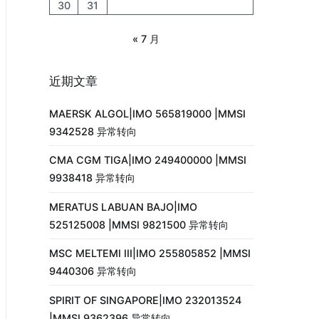
30
31
« 7 月
近期文章
MAERSK ALGOL|IMO 565819000 |MMSI
9342528 异常转向
CMA CGM TIGA|IMO 249400000 |MMSI
9938418 异常转向
MERATUS LABUAN BAJO|IMO
525125008 |MMSI 9821500 异常转向
MSC MELTEMI III|IMO 255805852 |MMSI
9440306 异常转向
SPIRIT OF SINGAPORE|IMO 232013524
|MMSI 9362396 异常转向