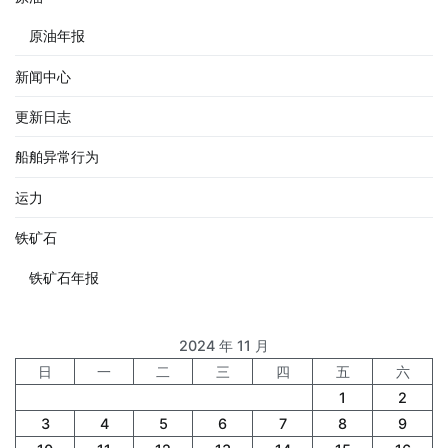
原油年报
新闻中心
更新日志
船舶异常行为
运力
铁矿石
铁矿石年报
2024 年 11 月
日
一
二
三
四
五
六
1
2
3
4
5
6
7
8
9