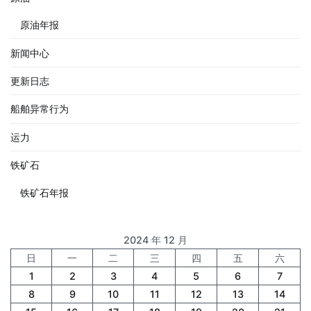
原油年报
新闻中心
更新日志
船舶异常行为
运力
铁矿石
铁矿石年报
2024 年 12 月
日
一
二
三
四
五
六
1
2
3
4
5
6
7
8
9
10
11
12
13
14