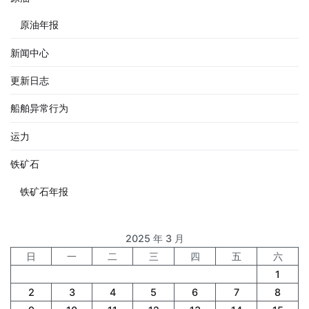
原油年报
新闻中心
更新日志
船舶异常行为
运力
铁矿石
铁矿石年报
2025 年 3 月
日
一
二
三
四
五
六
1
2
3
4
5
6
7
8