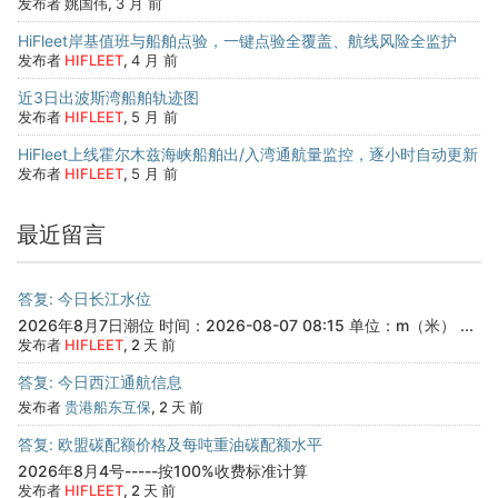
发布者 姚国伟,
3 月 前
HiFleet岸基值班与船舶点验，一键点验全覆盖、航线风险全监护
发布者
HIFLEET
,
4 月 前
近3日出波斯湾船舶轨迹图
发布者
HIFLEET
,
5 月 前
HiFleet上线霍尔木兹海峡船舶出/入湾通航量监控，逐小时自动更新
发布者
HIFLEET
,
5 月 前
最近留言
答复: 今日长江水位
2026年8月7日潮位 时间：2026-08-07 08:15 单位：m（米） ...
发布者
HIFLEET
, 2 天 前
答复: 今日西江通航信息
发布者
贵港船东互保
, 2 天 前
答复: 欧盟碳配额价格及每吨重油碳配额水平
2026年8月4号-----按100%收费标准计算
发布者
HIFLEET
, 2 天 前