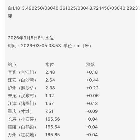
白
1.18
3.49
0250/0304
0.36
1025/0304
3.72
1450/0304
0.29
231
茆
2026年3月5日8时水位
时间：2026-03-05 08:53 单位：m（米）
站点
水位
涨落
宜宾（合江门）
2.48
+0.18
江安（白沙湾）
2.64
+0.44
泸州（麻沙桥）
2.38
+0.22
朱沱（汉东村）
1.92
+0.06
江津（猪圈门）
1.57
+0.13
重庆（寸滩）
7.51
-0.09
长寿（小石溪）
165.56
-0.04
涪陵（白鹤梁）
165.54
-0.04
万州（红花地）
165.65
-0.04