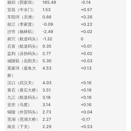
秭归（郭家坝）
165.49
-0.14
宜昌（中水门）
1.53
+0.57
车阳河（关洲）
0.66
+0.26
枝江（李家渡）
-0.09
+0.22
沙市（杨林矶）
-2.49
+0.02
郝穴（航道码头）
-1.32
0
石首（航道码头）
0.35
+0.01
监利（泳协码头）
2.77
+0.02
城陵矶（岳阳关）
5.30
+0.03
莫家河（嘉鱼大
4.53
+0.13
桥）
汉口（武汉关）
4.03
+0.16
黄石（黄石大桥）
3.51
+0.19
九江（航道码头）
3.18
+0.16
安庆（马窝）
3.14
+0.16
铜陵（外贸码头）
2.73
+0.04
芜湖（芜湖大桥）
2.27
-0.17
南京（下关）
2.29
+0.53