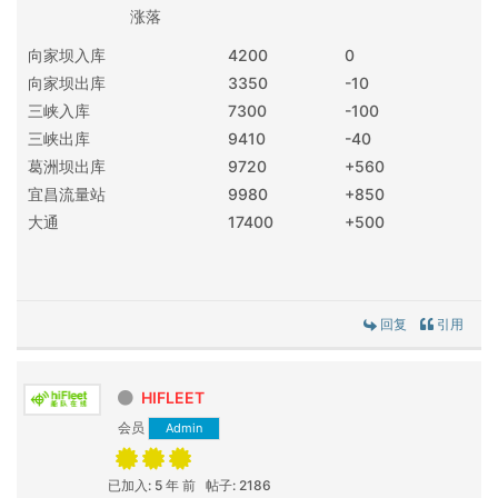
涨落
向家坝入库
4200
0
向家坝出库
3350
-10
三峡入库
7300
-100
三峡出库
9410
-40
葛洲坝出库
9720
+560
宜昌流量站
9980
+850
大通
17400
+500
回复
引用
HIFLEET
会员
Admin
已加入: 5 年 前
帖子: 2186