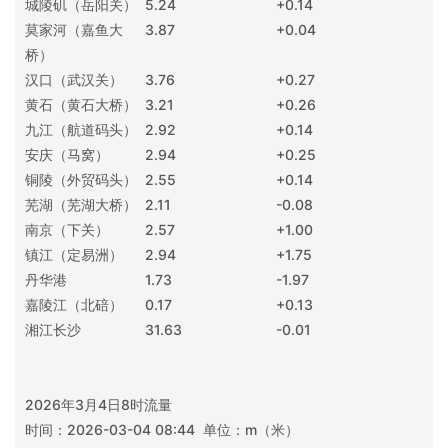
城陵矶（岳阳关）
5.24
+0.14
莫家河（嘉鱼大
3.87
+0.04
桥）
汉口（武汉关）
3.76
+0.27
黄石（黄石大桥）
3.21
+0.26
九江（航道码头）
2.92
+0.14
安庆（马窝）
2.94
+0.25
铜陵（外贸码头）
2.55
+0.14
芜湖（芜湖大桥）
2.11
-0.08
南京（下关）
2.57
+1.00
镇江（定易洲）
2.94
+1.75
丹华港
1.73
-1.97
嘉陵江（北碚）
0.17
+0.13
湘江长沙
31.63
-0.01
2026年3月4日8时流量
时间：2026-03-04 08:44 单位：m（米）