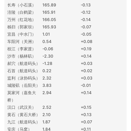
长寿（小石溪）
165.89
-0.13
涪陵（白鹤梁）
165.91
-0.12
万州（红花地）
166.05
-0.14
秭归（郭家坝）
165.93
-0.07
宜昌（中水门）
1.01
-0.05
车阳河（关洲）
0.54
+0.08
枝江（李家渡）
-0.06
+0.19
沙市（杨林矶）
-2.30
+0.14
郝穴（航道码头）
-1.28
+0.03
石首（航道码头）
0.22
+0.02
监利（泳协码头）
2.32
+0.03
城陵矶（岳阳关）
3.83
-0.01
莫家河（嘉鱼大
2.94
+0.14
桥）
汉口（武汉关）
2.52
+0.15
黄石（黄石大桥）
2.10
+0.13
九江（航道码头）
1.87
+0.07
安庆（马窝）
1.84
+0.11