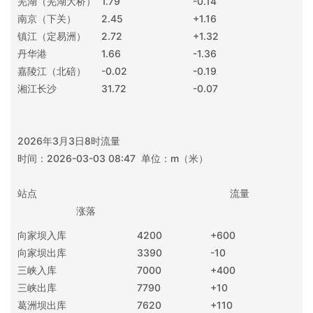
芜湖（芜湖大桥）
1.79
-0.14
南京（下关）
2.45
+1.16
镇江（定易洲）
2.72
+1.32
丹华港
1.66
-1.36
嘉陵江（北碚）
-0.02
-0.19
湘江长沙
31.72
-0.07
2026年3月3日8时流量
时间：2026-03-03 08:47 单位：m（米）
站点 流量
涨落
向家坝入库
4200
+600
向家坝出库
3390
-10
三峡入库
7000
+400
三峡出库
7790
+10
葛洲坝出库
7620
+110