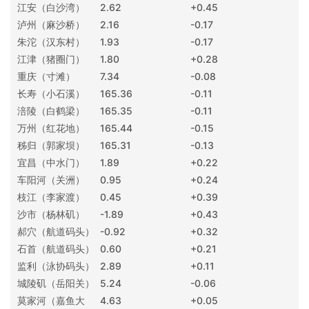
江安（白沙湾）
2.62
+0.45
泸州（麻沙桥）
2.16
-0.17
朱沱（汉东村）
1.93
-0.17
江津（猪圈门）
1.80
+0.28
重庆（寸滩）
7.34
-0.08
长寿（小石溪）
165.36
-0.11
涪陵（白鹤梁）
165.35
-0.11
万州（红花地）
165.44
-0.15
秭归（郭家坝）
165.31
-0.13
宜昌（中水门）
1.89
+0.22
车阳河（关洲）
0.95
+0.24
枝江（李家渡）
0.45
+0.39
沙市（杨林矶）
-1.89
+0.43
郝穴（航道码头）
-0.92
+0.32
石首（航道码头）
0.60
+0.21
监利（泳协码头）
2.89
+0.11
城陵矶（岳阳关）
5.24
-0.06
莫家河（嘉鱼大
4.63
+0.05