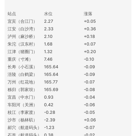
站点
水位
涨落
宜宾（合江门）
2.27
+0.05
江安（白沙湾）
2.33
+0.36
泸州（麻沙桥）
2.10
+0.18
朱沱（汉东村）
1.68
+0.07
江津（猪圈门）
1.32
+0.20
重庆（寸滩）
7.46
-0.10
长寿（小石溪）
165.64
-0.09
涪陵（白鹤梁）
165.64
-0.09
万州（红花地）
165.77
-0.07
秭归（郭家坝）
165.69
-0.08
宜昌（中水门）
0.93
-0.04
车阳河（关洲）
0.42
-0.06
枝江（李家渡）
-0.28
-0.05
沙市（杨林矶）
-2.39
+0.06
郝穴（航道码头）
-1.23
-0.07
石首（航道码头）
0.38
-0.02