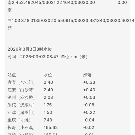
南
2.45
2.48
2045/0302
1.22
1640/0302
0.00
0.00
京
白
1.03
3.18
0135/0302
0.55
0915/0302
3.43
1340/0302
0.40
214
茆
2026年3月3日8时水位
时间：2026-03-03 08:47 单位：m（米）
站点
水位
涨落
宜宾（合江门）
2.40
+0.33
江安（白沙湾）
2.40
+0.40
泸州（麻沙桥）
2.08
+0.03
朱沱（汉东村）
1.75
-0.08
江津（猪圈门）
1.50
+0.22
重庆（寸滩）
7.48
-0.04
长寿（小石溪）
165.62
-0.02
涪陵（白鹤梁）
165.61
-0.01