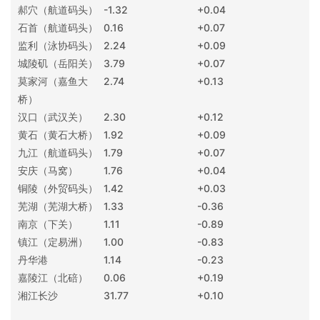
郝穴（航道码头）
-1.32
+0.04
石首（航道码头）
0.16
+0.07
监利（泳协码头）
2.24
+0.09
城陵矶（岳阳关）
3.79
+0.07
莫家河（嘉鱼大
2.74
+0.13
桥）
汉口（武汉关）
2.30
+0.12
黄石（黄石大桥）
1.92
+0.09
九江（航道码头）
1.79
+0.07
安庆（马窝）
1.76
+0.04
铜陵（外贸码头）
1.42
+0.03
芜湖（芜湖大桥）
1.33
-0.36
南京（下关）
1.11
-0.89
镇江（定易洲）
1.00
-0.83
丹华港
1.14
-0.23
嘉陵江（北碚）
0.06
+0.19
湘江长沙
31.77
+0.10