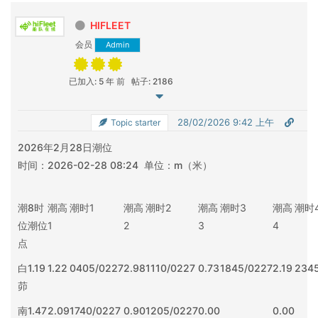
HIFLEET
会员
Admin
已加入: 5 年 前
帖子: 2186
28/02/2026 9:42 上午
Topic starter
2026年2月28日潮位
时间：2026-02-28 08:24 单位：m（米）
潮
8时
潮高
潮时
1
潮高
潮时
2
潮高
潮时
3
潮高
潮时
位
潮位
1
2
3
4
点
白
1.19
1.22
0405/0227
2.98
1110/0227
0.73
1845/0227
2.19
234
茆
南
1.47
2.09
1740/0227
0.90
1205/0227
0.00
0.00