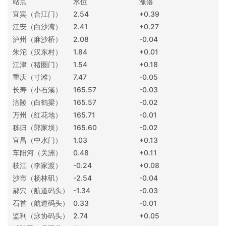
站点
水位
涨落
宜宾（合江门）
2.54
+0.39
江安（白沙湾）
2.41
+0.27
泸州（麻沙桥）
2.08
-0.04
朱沱（汉东村）
1.84
+0.01
江津（猪圈门）
1.54
+0.18
重庆（寸滩）
7.47
-0.05
长寿（小石溪）
165.57
-0.03
涪陵（白鹤梁）
165.57
-0.02
万州（红花地）
165.71
-0.01
秭归（郭家坝）
165.60
-0.02
宜昌（中水门）
1.03
+0.13
车阳河（关洲）
0.48
+0.11
枝江（李家渡）
-0.24
+0.08
沙市（杨林矶）
-2.54
-0.04
郝穴（航道码头）
-1.34
-0.03
石首（航道码头）
0.33
-0.01
监利（泳协码头）
2.74
+0.05