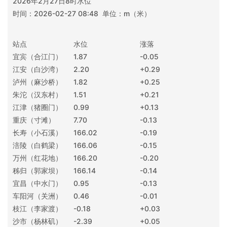
2026年2月27日8时水位
时间：2026-02-27 08:48 单位：m（米）
站点
水位
涨落
宜宾（合江门）
1.87
-0.05
江安（白沙湾）
2.20
+0.29
泸州（麻沙桥）
1.82
+0.25
朱沱（汉东村）
1.51
+0.21
江津（猪圈门）
0.99
+0.13
重庆（寸滩）
7.70
-0.13
长寿（小石溪）
166.02
-0.19
涪陵（白鹤梁）
166.06
-0.15
万州（红花地）
166.20
-0.20
秭归（郭家坝）
166.14
-0.14
宜昌（中水门）
0.95
-0.13
车阳河（关洲）
0.46
-0.01
枝江（李家渡）
-0.18
+0.03
沙市（杨林矶）
-2.39
+0.05