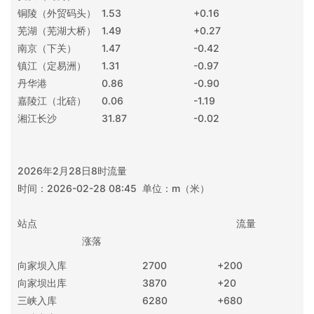
铜陵（外贸码头）
1.53
+0.16
芜湖（芜湖大桥）
1.49
+0.27
南京（下关）
1.47
-0.42
镇江（定易洲）
1.31
-0.97
丹华港
0.86
-0.90
嘉陵江（北碚）
0.06
-1.19
湘江长沙
31.87
-0.02
2026年2月28日8时流量
时间：2026-02-28 08:45 单位：m（米）
站点 流量
涨落
向家坝入库
2700
+200
向家坝出库
3870
+20
三峡入库
6280
+680