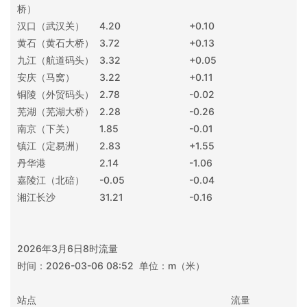
桥）
汉口（武汉关）
4.20
+0.10
黄石（黄石大桥）
3.72
+0.13
九江（航道码头）
3.32
+0.05
安庆（马窝）
3.22
+0.11
铜陵（外贸码头）
2.78
-0.02
芜湖（芜湖大桥）
2.28
-0.26
南京（下关）
1.85
-0.01
镇江（定易洲）
2.83
+1.55
丹华港
2.14
-1.06
嘉陵江（北碚）
-0.05
-0.04
湘江长沙
31.21
-0.16
2026年3月6日8时流量
时间：2026-03-06 08:52 单位：m（米）
站点 流量