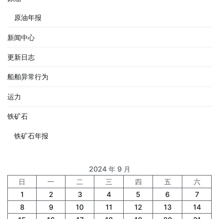
原油年报
新闻中心
更新日志
船舶异常行为
运力
铁矿石
铁矿石年报
2024 年 9 月
日
一
二
三
四
五
六
1
2
3
4
5
6
7
8
9
10
11
12
13
14