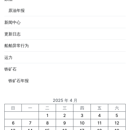
原油年报
新闻中心
更新日志
船舶异常行为
运力
铁矿石
铁矿石年报
2025 年 4 月
日
一
二
三
四
五
六
1
2
3
4
5
6
7
8
9
10
11
12