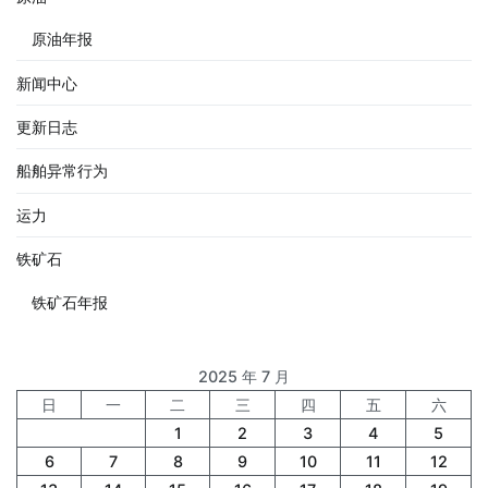
原油年报
新闻中心
更新日志
船舶异常行为
运力
铁矿石
铁矿石年报
2025 年 7 月
日
一
二
三
四
五
六
1
2
3
4
5
6
7
8
9
10
11
12