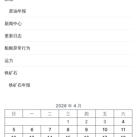
原油年报
新闻中心
更新日志
船舶异常行为
运力
铁矿石
铁矿石年报
2026 年 4 月
日
一
二
三
四
五
六
1
2
3
4
5
6
7
8
9
10
11