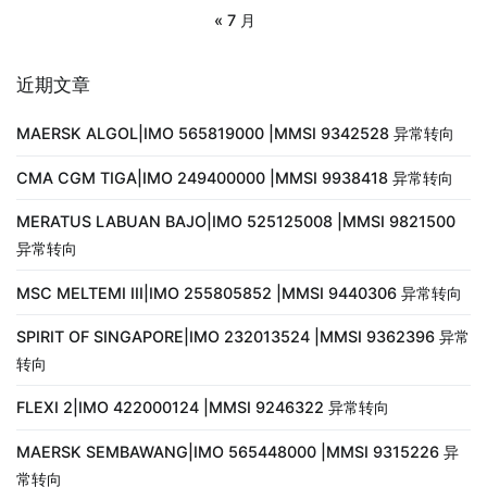
« 7 月
近期文章
MAERSK ALGOL|IMO 565819000 |MMSI 9342528 异常转向
CMA CGM TIGA|IMO 249400000 |MMSI 9938418 异常转向
MERATUS LABUAN BAJO|IMO 525125008 |MMSI 9821500
异常转向
MSC MELTEMI III|IMO 255805852 |MMSI 9440306 异常转向
SPIRIT OF SINGAPORE|IMO 232013524 |MMSI 9362396 异常
转向
FLEXI 2|IMO 422000124 |MMSI 9246322 异常转向
MAERSK SEMBAWANG|IMO 565448000 |MMSI 9315226 异
常转向