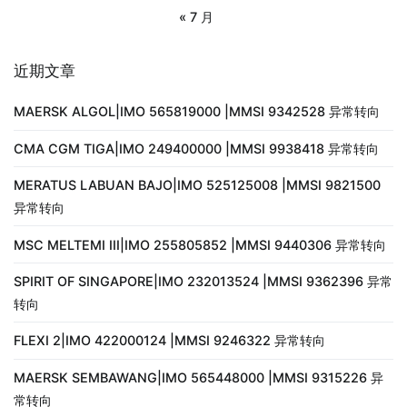
« 7 月
近期文章
MAERSK ALGOL|IMO 565819000 |MMSI 9342528 异常转向
CMA CGM TIGA|IMO 249400000 |MMSI 9938418 异常转向
MERATUS LABUAN BAJO|IMO 525125008 |MMSI 9821500
异常转向
MSC MELTEMI III|IMO 255805852 |MMSI 9440306 异常转向
SPIRIT OF SINGAPORE|IMO 232013524 |MMSI 9362396 异常
转向
FLEXI 2|IMO 422000124 |MMSI 9246322 异常转向
MAERSK SEMBAWANG|IMO 565448000 |MMSI 9315226 异
常转向