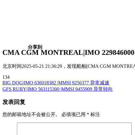
分享到
跳
CMA CGM MONTREAL|IMO 229846000
转
到
北京时间2025-05-21 21:36:29，发现船舶[CMA CGM MONTREA
内
容
134
BIG DOG|IMO 636018382 |MMSI 9256377 异常减速
文
GFS RUBY|IMO 563115300 |MMSI 9455909 异常转向
章
发表回复
导
航
您的邮箱地址不会被公开。
必填项已用
*
标注