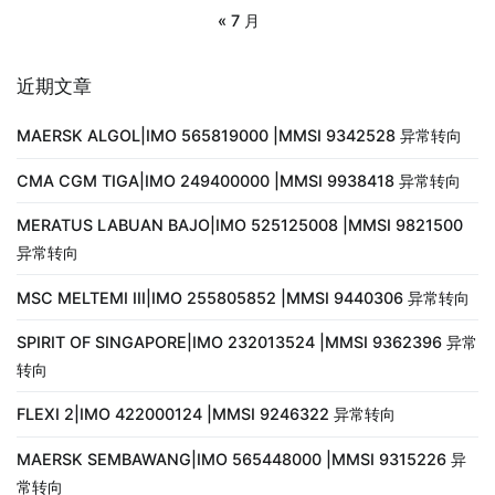
« 7 月
近期文章
MAERSK ALGOL|IMO 565819000 |MMSI 9342528 异常转向
CMA CGM TIGA|IMO 249400000 |MMSI 9938418 异常转向
MERATUS LABUAN BAJO|IMO 525125008 |MMSI 9821500
异常转向
MSC MELTEMI III|IMO 255805852 |MMSI 9440306 异常转向
SPIRIT OF SINGAPORE|IMO 232013524 |MMSI 9362396 异常
转向
FLEXI 2|IMO 422000124 |MMSI 9246322 异常转向
MAERSK SEMBAWANG|IMO 565448000 |MMSI 9315226 异
常转向