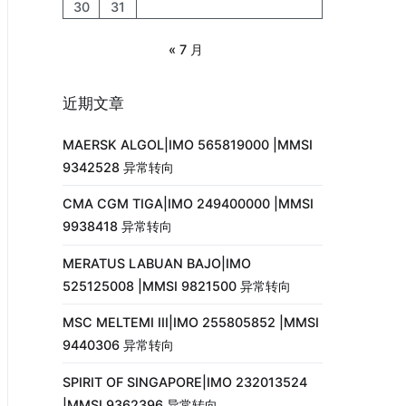
30
31
« 7 月
近期文章
MAERSK ALGOL|IMO 565819000 |MMSI
9342528 异常转向
CMA CGM TIGA|IMO 249400000 |MMSI
9938418 异常转向
MERATUS LABUAN BAJO|IMO
525125008 |MMSI 9821500 异常转向
MSC MELTEMI III|IMO 255805852 |MMSI
9440306 异常转向
SPIRIT OF SINGAPORE|IMO 232013524
|MMSI 9362396 异常转向