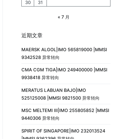
30
31
« 7 月
近期文章
MAERSK ALGOL|IMO 565819000 |MMSI
9342528 异常转向
CMA CGM TIGA|IMO 249400000 |MMSI
9938418 异常转向
MERATUS LABUAN BAJO|IMO
525125008 |MMSI 9821500 异常转向
MSC MELTEMI III|IMO 255805852 |MMSI
9440306 异常转向
SPIRIT OF SINGAPORE|IMO 232013524
|MMSI 9362396 异常转向