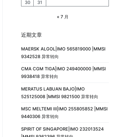
30
31
« 7 月
近期文章
MAERSK ALGOL|IMO 565819000 |MMSI
9342528 异常转向
CMA CGM TIGA|IMO 249400000 |MMSI
9938418 异常转向
MERATUS LABUAN BAJO|IMO
525125008 |MMSI 9821500 异常转向
MSC MELTEMI III|IMO 255805852 |MMSI
9440306 异常转向
SPIRIT OF SINGAPORE|IMO 232013524
|MMSI 9362396 异常转向