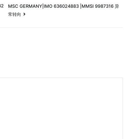
32
MSC GERMANY|IMO 636024883 |MMSI 9987316 异
常转向