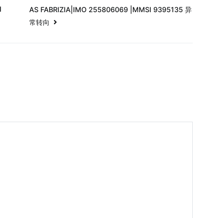
I
AS FABRIZIA|IMO 255806069 |MMSI 9395135 异
常转向