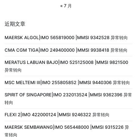
« 7 月
近期文章
MAERSK ALGOL|IMO 565819000 |MMSI 9342528 异常转向
CMA CGM TIGA|IMO 249400000 |MMSI 9938418 异常转向
MERATUS LABUAN BAJO|IMO 525125008 |MMSI 9821500
异常转向
MSC MELTEMI III|IMO 255805852 |MMSI 9440306 异常转向
SPIRIT OF SINGAPORE|IMO 232013524 |MMSI 9362396 异常
转向
FLEXI 2|IMO 422000124 |MMSI 9246322 异常转向
MAERSK SEMBAWANG|IMO 565448000 |MMSI 9315226 异
常转向