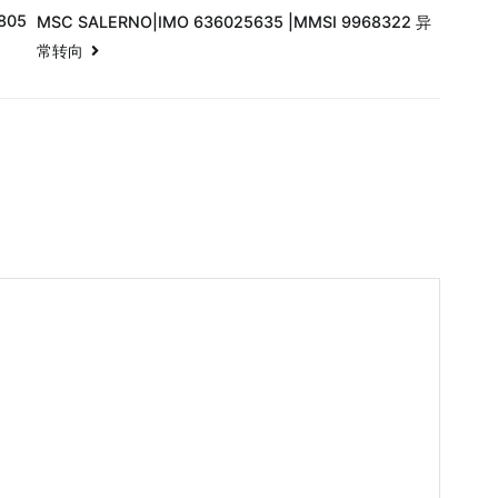
805
MSC SALERNO|IMO 636025635 |MMSI 9968322 异
常转向