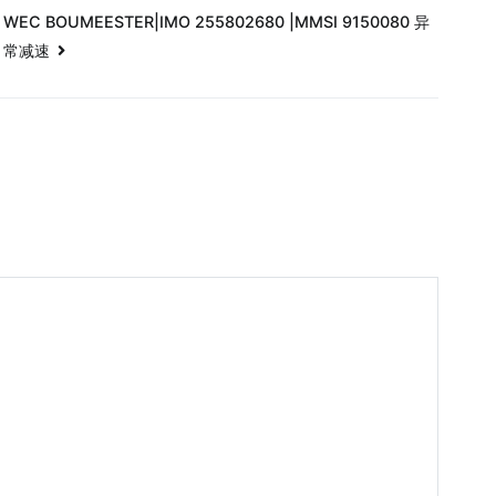
WEC BOUMEESTER|IMO 255802680 |MMSI 9150080 异
常减速