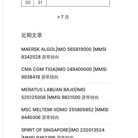
30
31
« 7 月
近期文章
MAERSK ALGOL|IMO 565819000 |MMSI
9342528 异常转向
CMA CGM TIGA|IMO 249400000 |MMSI
9938418 异常转向
MERATUS LABUAN BAJO|IMO
525125008 |MMSI 9821500 异常转向
MSC MELTEMI III|IMO 255805852 |MMSI
9440306 异常转向
SPIRIT OF SINGAPORE|IMO 232013524
|MMSI 9362396 异常转向