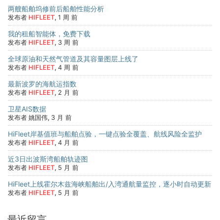
两艘船舶坞修前后船舶性能分析
发布者
HIFLEET
,
1 周 前
我的租船智能体，免费下载
发布者
HIFLEET
,
3 周 前
全球原油和天然气管道及其容量图层上线了
发布者
HIFLEET
,
4 周 前
最新波罗的海航运指数
发布者
HIFLEET
,
2 月 前
卫星AIS数据
发布者 姚国伟,
3 月 前
HiFleet岸基值班与船舶点验，一键点验全覆盖、航线风险全监护
发布者
HIFLEET
,
4 月 前
近3日出波斯湾船舶轨迹图
发布者
HIFLEET
,
5 月 前
HiFleet上线霍尔木兹海峡船舶出/入湾通航量监控，逐小时自动更新
发布者
HIFLEET
,
5 月 前
最近留言