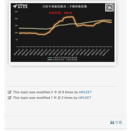
This topic was modified 2 年 前 6 times by
HIFLEET
This topic was modified 1 年 前 2 times by
HIFLEET
引用