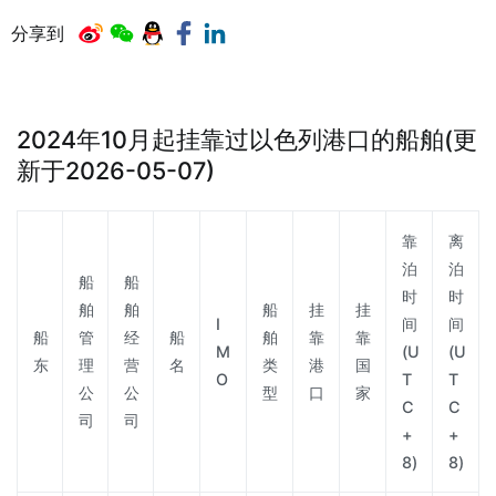
分享到
2024年10月起挂靠过以色列港口的船舶(更
新于2026-05-07)
靠
离
泊
泊
船
船
时
时
舶
舶
船
挂
挂
I
间
间
船
管
经
船
舶
靠
靠
M
(U
(U
东
理
营
名
类
港
国
O
T
T
公
公
型
口
家
C
C
司
司
+
+
8)
8)