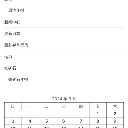
原油年报
新闻中心
更新日志
船舶异常行为
运力
铁矿石
铁矿石年报
2024 年 3 月
日
一
二
三
四
五
六
1
2
3
4
5
6
7
8
9