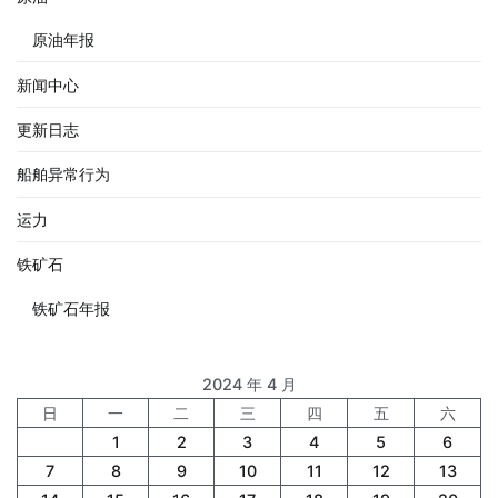
原油年报
新闻中心
更新日志
船舶异常行为
运力
铁矿石
铁矿石年报
2024 年 4 月
日
一
二
三
四
五
六
1
2
3
4
5
6
7
8
9
10
11
12
13