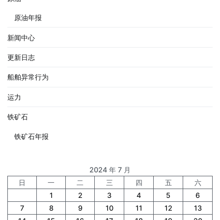
原油年报
新闻中心
更新日志
船舶异常行为
运力
铁矿石
铁矿石年报
2024 年 7 月
日
一
二
三
四
五
六
1
2
3
4
5
6
7
8
9
10
11
12
13