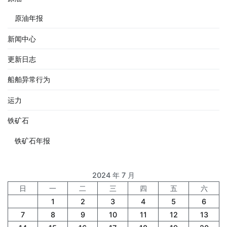
原油年报
新闻中心
更新日志
船舶异常行为
运力
铁矿石
铁矿石年报
2024 年 7 月
日
一
二
三
四
五
六
1
2
3
4
5
6
7
8
9
10
11
12
13