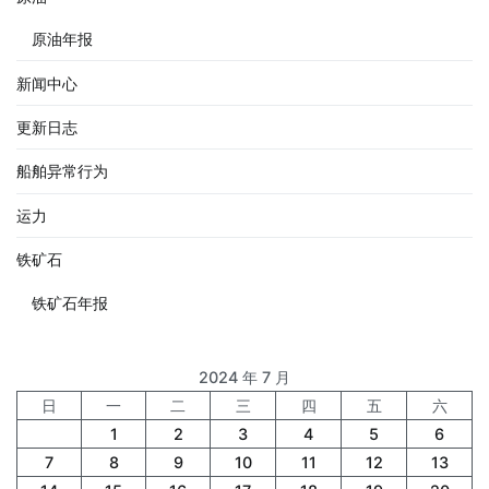
原油年报
新闻中心
更新日志
船舶异常行为
运力
铁矿石
铁矿石年报
2024 年 7 月
日
一
二
三
四
五
六
1
2
3
4
5
6
7
8
9
10
11
12
13