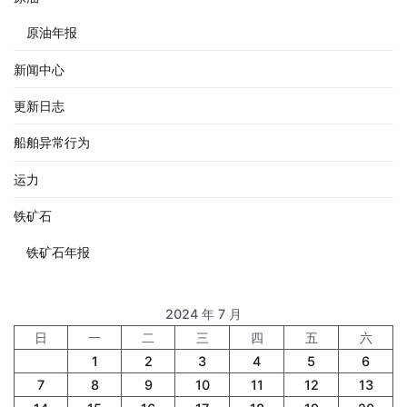
原油年报
新闻中心
更新日志
船舶异常行为
运力
铁矿石
铁矿石年报
2024 年 7 月
日
一
二
三
四
五
六
1
2
3
4
5
6
7
8
9
10
11
12
13