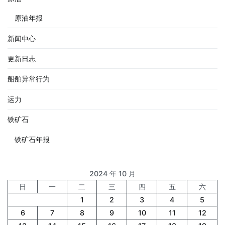
原油年报
新闻中心
更新日志
船舶异常行为
运力
铁矿石
铁矿石年报
2024 年 10 月
日
一
二
三
四
五
六
1
2
3
4
5
6
7
8
9
10
11
12