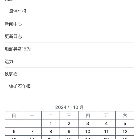
原油年报
新闻中心
更新日志
船舶异常行为
运力
铁矿石
铁矿石年报
2024 年 10 月
日
一
二
三
四
五
六
1
2
3
4
5
6
7
8
9
10
11
12