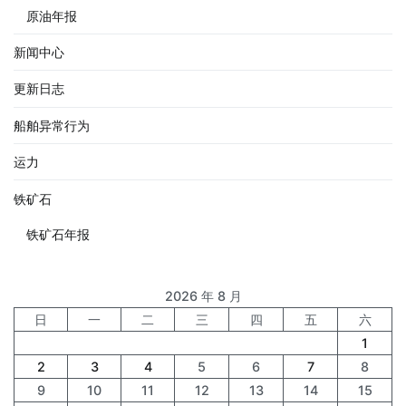
原油年报
新闻中心
更新日志
船舶异常行为
运力
铁矿石
铁矿石年报
2026 年 8 月
日
一
二
三
四
五
六
1
2
3
4
5
6
7
8
9
10
11
12
13
14
15