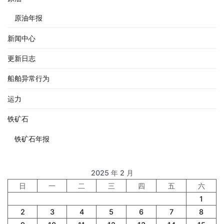
原油年报
新闻中心
更新日志
船舶异常行为
运力
铁矿石
铁矿石年报
2025 年 2 月
日
一
二
三
四
五
六
1
2
3
4
5
6
7
8