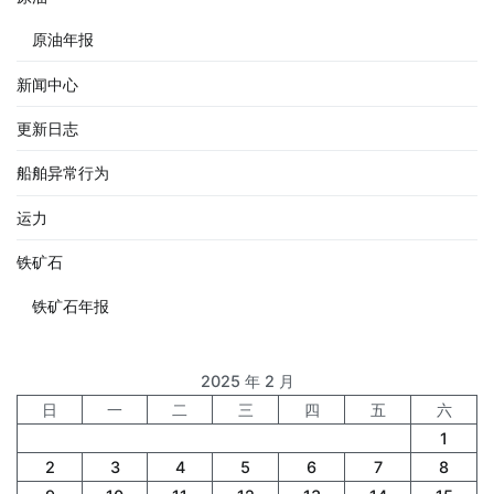
原油年报
新闻中心
更新日志
船舶异常行为
运力
铁矿石
铁矿石年报
2025 年 2 月
日
一
二
三
四
五
六
1
2
3
4
5
6
7
8