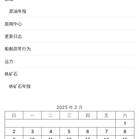
原油年报
新闻中心
更新日志
船舶异常行为
运力
铁矿石
铁矿石年报
2025 年 2 月
日
一
二
三
四
五
六
1
2
3
4
5
6
7
8