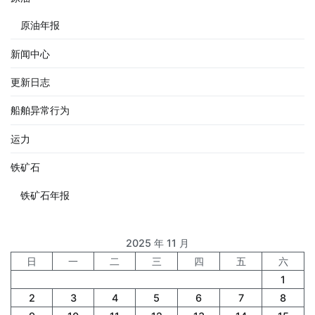
原油年报
新闻中心
更新日志
船舶异常行为
运力
铁矿石
铁矿石年报
2025 年 11 月
日
一
二
三
四
五
六
1
2
3
4
5
6
7
8